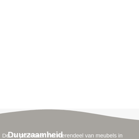
Duurzaamheid
De Tol produceert het merendeel van meubels in