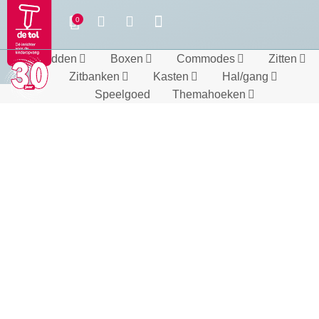
Bedden
Boxen
Commodes
Zitten
Zitbanken
Kasten
Hal/gang
Speelgoed
Themahoeken