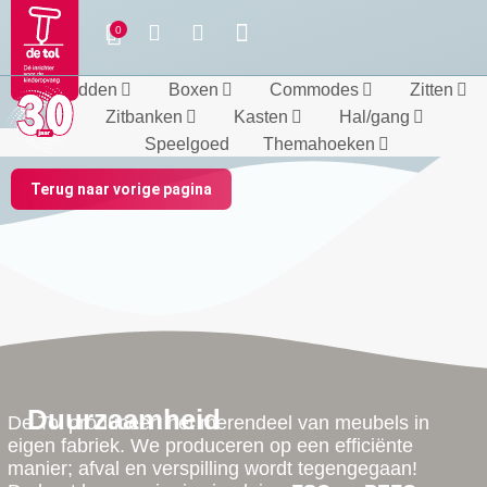
Bedden
Boxen
Commodes
Zitten
Zitbanken
Kasten
Hal/gang
Speelgoed
Themahoeken
Terug naar vorige pagina
Duurzaamheid
De Tol produceert het merendeel van meubels in
eigen fabriek. We produceren op een efficiënte
manier; afval en verspilling wordt tegengegaan!