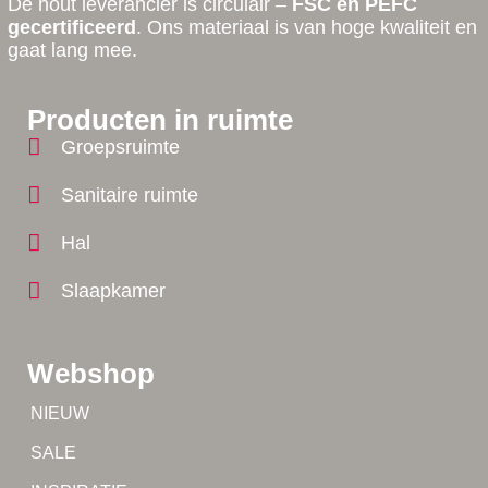
De hout leverancier is circulair –
FSC en PEFC
gecertificeerd
. Ons materiaal is van hoge kwaliteit en
gaat lang mee.
Producten in ruimte
Groepsruimte
Sanitaire ruimte
Hal
Slaapkamer
Webshop
Tip!
NIEUW
Tip!
SALE
Yes!