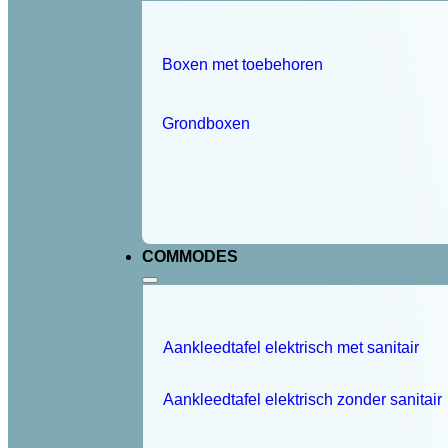
Boxen met toebehoren
Grondboxen
COMMODES
Aankleedtafel elektrisch met sanitair
Aankleedtafel elektrisch zonder sanitair