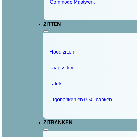
Commode Maatwerk
ZITTEN
Hoog zitten
Laag zitten
Tafels
Ergobanken en BSO banken
ZITBANKEN