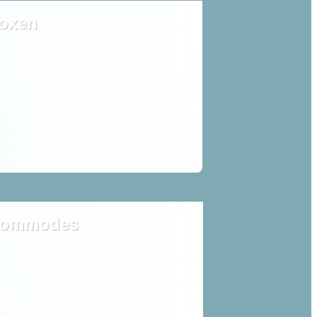
oxen
ommodes