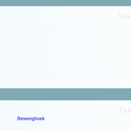
Spe
The
Beweeghoek