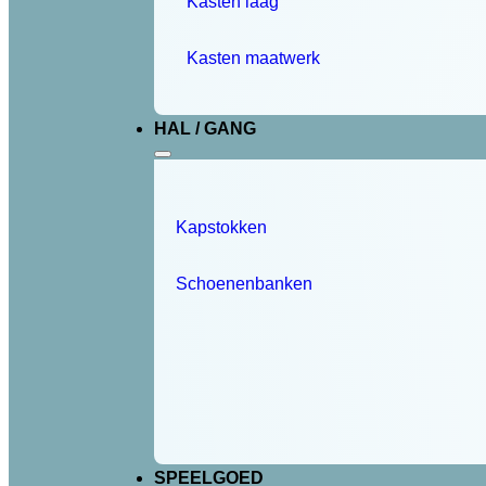
Kasten laag
Kasten maatwerk
HAL / GANG
Kapstokken
Schoenenbanken
SPEELGOED