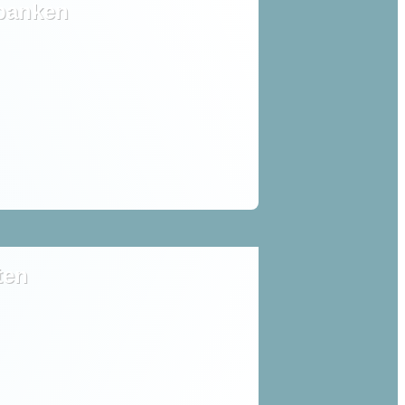
tbanken
ten