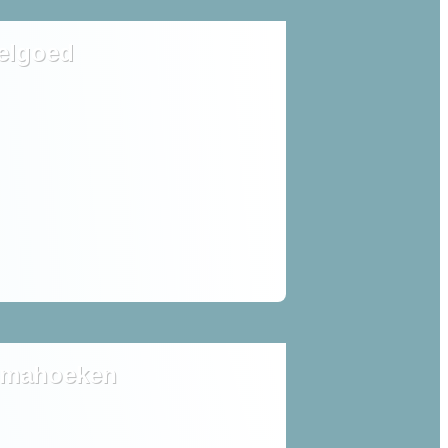
elgoed
mahoeken