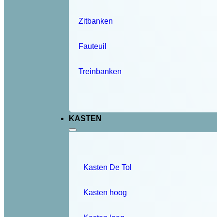
Zitbanken
Fauteuil
Treinbanken
KASTEN
Kasten De Tol
Kasten hoog