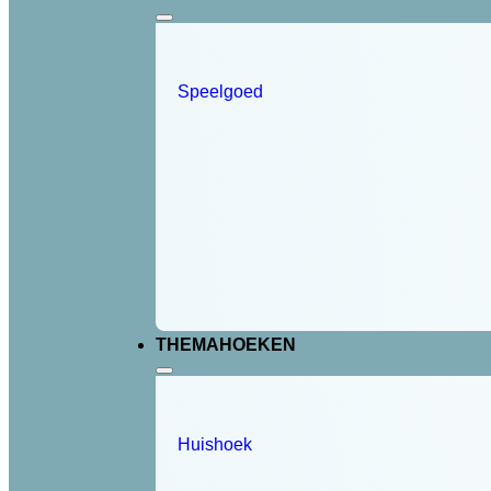
Speelgoed
THEMAHOEKEN
Huishoek