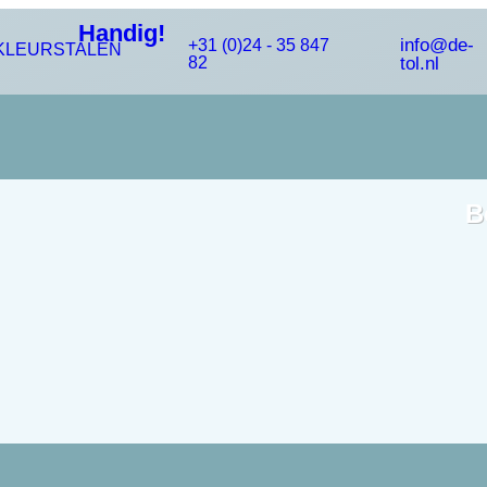
Handig!
info@de-
+31 (0)24 - 35 847
KLEURSTALEN
82
tol.nl
B