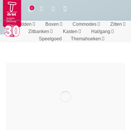
Bedden
Boxen
Commodes
Zitten
Zitbanken
Kasten
Hal/gang
Speelgoed
Themahoeken