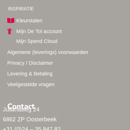
Yes!
INSPIRATIE
Kleurstalen
Mijn De Tol account
Mijn Spend Cloud
Algemene (leverings) voorwaarden
Privacy / Disclaimer
Levering & Betaling
Veelgestelde vragen
Contact
Julianaweg 24
6862 ZP Oosterbeek
+31 (0)24 – 35 847 82