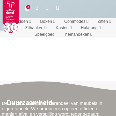
Bedden
Boxen
Commodes
Zitten
Zitbanken
Kasten
Hal/gang
Speelgoed
Themahoeken
Duurzaamheid
De Tol produceert het merendeel van meubels in
eigen fabriek. We produceren op een efficiënte
manier; afval en verspilling wordt tegengegaan!