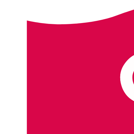
Spring
naar
content