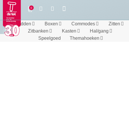
Bedden
Boxen
Commodes
Zitten
Zitbanken
Kasten
Hal/gang
Speelgoed
Themahoeken