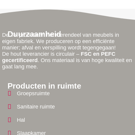
Duurzaamheid
De Tol produceert het merendeel van meubels in
eigen fabriek. We produceren op een efficiënte
manier; afval en verspilling wordt tegengegaan!
De hout leverancier is circulair –
FSC en PEFC
gecertificeerd
. Ons materiaal is van hoge kwaliteit en
gaat lang mee.
Producten in ruimte
Groepsruimte
Sanitaire ruimte
Hal
Slaapkamer