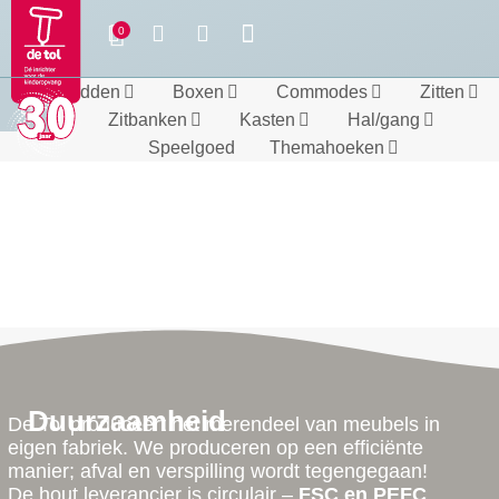
Bedden
Boxen
Commodes
Zitten
Zitbanken
Kasten
Hal/gang
Speelgoed
Themahoeken
Duurzaamheid
De Tol produceert het merendeel van meubels in
eigen fabriek. We produceren op een efficiënte
manier; afval en verspilling wordt tegengegaan!
De hout leverancier is circulair –
FSC en PEFC