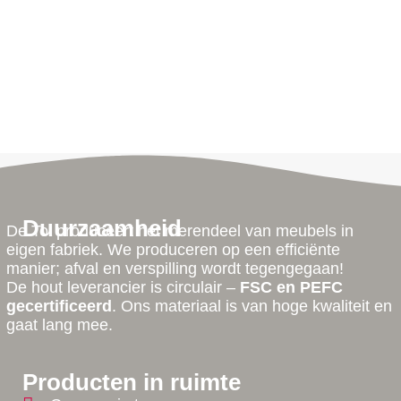
Duurzaamheid
De Tol produceert het merendeel van meubels in
eigen fabriek. We produceren op een efficiënte
manier; afval en verspilling wordt tegengegaan!
De hout leverancier is circulair –
FSC en PEFC
gecertificeerd
. Ons materiaal is van hoge kwaliteit en
gaat lang mee.
Producten in ruimte