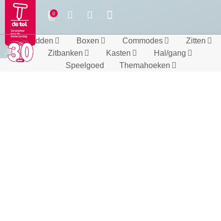
Bedden
Boxen
Commodes
Zitten
Zitbanken
Kasten
Hal/gang
Speelgoed
Themahoeken