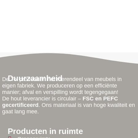
Duurzaamheid
De Tol produceert het merendeel van meubels in
eigen fabriek. We produceren op een efficiënte
manier; afval en verspilling wordt tegengegaan!
De hout leverancier is circulair –
FSC en PEFC
gecertificeerd
. Ons materiaal is van hoge kwaliteit en
gaat lang mee.
Producten in ruimte