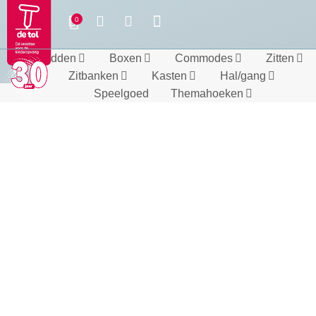
Bedden
Boxen
Commodes
Zitten
Zitbanken
Kasten
Hal/gang
Speelgoed
Themahoeken