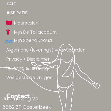
Tip!
SALE
Yes!
INSPIRATIE
Kleurstalen
Mijn De Tol account
Mijn Spend Cloud
Algemene (leverings) voorwaarden
Privacy / Disclaimer
Levering & Betaling
Veelgestelde vragen
Contact
Julianaweg 24
6862 ZP Oosterbeek