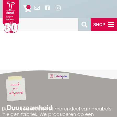
SHOP
Duurzaamheid
De Tol produceert het merendeel van meubels
in eigen fabriek. We produceren op een