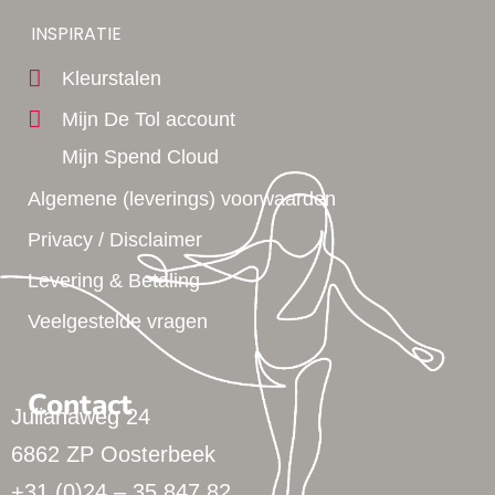
Yes!
INSPIRATIE
Kleurstalen
Mijn De Tol account
Mijn Spend Cloud
Algemene (leverings) voorwaarden
Privacy / Disclaimer
Levering & Betaling
Veelgestelde vragen
Contact
Julianaweg 24
6862 ZP Oosterbeek
+31 (0)24 – 35 847 82