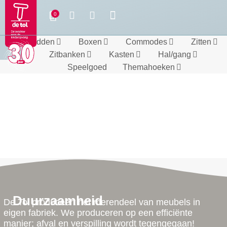
Bedden
Boxen
Commodes
Zitten
Zitbanken
Kasten
Hal/gang
Speelgoed
Themahoeken
Duurzaamheid
De Tol produceert het merendeel van meubels in
eigen fabriek. We produceren op een efficiënte
manier; afval en verspilling wordt tegengegaan!