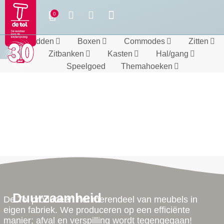
Bedden
Boxen
Commodes
Zitten
Zitbanken
Kasten
Hal/gang
Speelgoed
Themahoeken
Duurzaamheid
De Tol produceert het merendeel van meubels in
eigen fabriek. We produceren op een efficiënte
manier; afval en verspilling wordt tegengegaan!