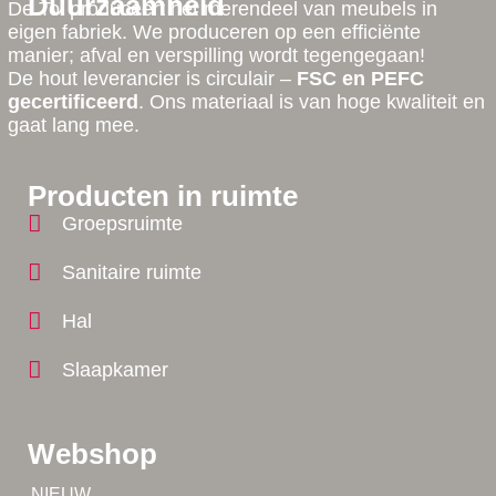
Duurzaamheid
De Tol produceert het merendeel van meubels in
eigen fabriek. We produceren op een efficiënte
manier; afval en verspilling wordt tegengegaan!
De hout leverancier is circulair –
FSC en PEFC
gecertificeerd
. Ons materiaal is van hoge kwaliteit en
gaat lang mee.
Producten in ruimte
Groepsruimte
Sanitaire ruimte
Hal
Slaapkamer
Webshop
Tip!
NIEUW