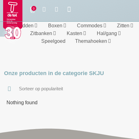
Bedden
Boxen
Commodes
Zitten
Zitbanken
Kasten
Hal/gang
Speelgoed
Themahoeken
Onze producten in de categorie SKJU
Nothing found