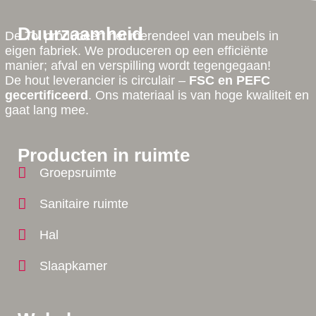
Duurzaamheid
De Tol produceert het merendeel van meubels in
eigen fabriek. We produceren op een efficiënte
manier; afval en verspilling wordt tegengegaan!
De hout leverancier is circulair –
FSC en PEFC
gecertificeerd
. Ons materiaal is van hoge kwaliteit en
gaat lang mee.
Producten in ruimte
Groepsruimte
Sanitaire ruimte
Hal
Slaapkamer