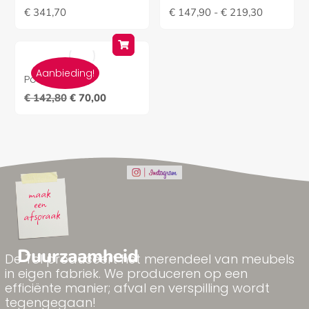
€
341,70
€
147,90
-
€
219,30
Aanbieding!
Poef actie
€
142,80
€
70,00
Duurzaamheid
De Tol produceert het merendeel van meubels
in eigen fabriek. We produceren op een
efficiënte manier; afval en verspilling wordt
tegengegaan!