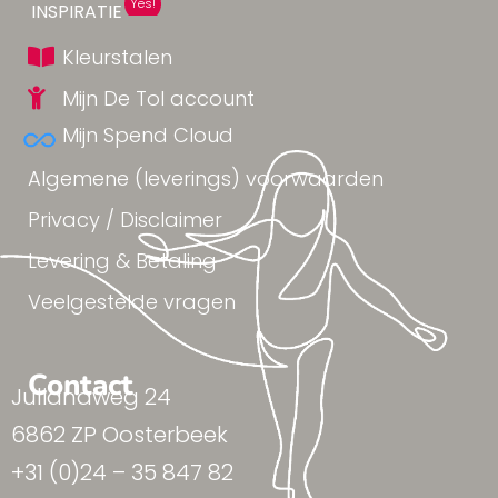
Yes!
INSPIRATIE
Kleurstalen
Mijn De Tol account
Mijn Spend Cloud
Algemene (leverings) voorwaarden
Privacy / Disclaimer
Levering & Betaling
Veelgestelde vragen
Contact
Julianaweg 24
6862 ZP Oosterbeek
+31 (0)24 – 35 847 82