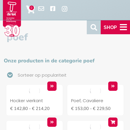
SHOP
poef
Onze producten in de categorie poef
Hocker vierkant
Poef, Cavaliere
€
142,80
-
€
214,20
€
153,00
-
€
229,50