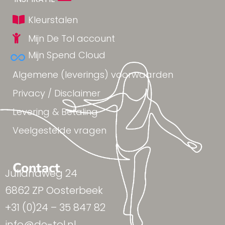
Kleurstalen
Mijn De Tol account
Mijn Spend Cloud
Algemene (leverings) voorwaarden
Privacy / Disclaimer
Levering & Betaling
Veelgestelde vragen
Contact
Julianaweg 24
6862 ZP Oosterbeek
+31 (0)24 – 35 847 82
info@de-tol.nl