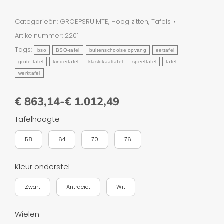
Categorieën:
GROEPSRUIMTE
,
Hoog zitten
,
Tafels
Artikelnummer:
2201
Tags:
bso
BSO-tafel
buitenschoolse opvang
eettafel
grote tafel
kindertafel
klaslokaaltafel
speeltafel
tafel
werktafel
€
863,14
-
€
1.012,49
Tafelhoogte
58
64
70
76
Kleur onderstel
Zwart
Antraciet
Wit
Wielen