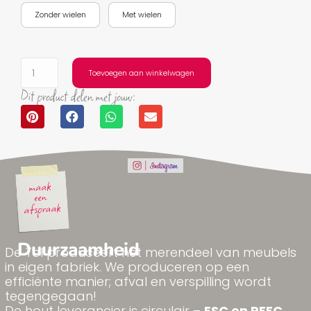
Zonder wielen
Met wielen
Toevoegen aan winkelwagen
Dit product delen met jouw:
Duurzaamheid
De Tol produceert het merendeel van meubels
in eigen fabriek. We produceren op een
efficiënte manier; afval en verspilling wordt
tegengegaan!
De hout leverancier is circulair –
FSC en PEFC