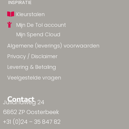
Yes!
INSPIRATIE
Kleurstalen
Mijn De Tol account
Mijn Spend Cloud
Algemene (leverings) voorwaarden
Privacy / Disclaimer
Levering & Betaling
Veelgestelde vragen
Contact
Julianaweg 24
6862 ZP Oosterbeek
+31 (0)24 – 35 847 82