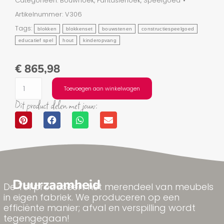
Categorieën:
Bouwhoek
,
Fantasiehoek
,
Speelgoed
Artikelnummer:
V306
Tags:
blokken
blokkenset
bouwstenen
constructiespeelgoed
educatief spel
hout
kinderopvang
€
865,98
Toevoegen aan winkelwagen
Dit product delen met jouw:
Duurzaamheid
De Tol produceert het merendeel van meubels
in eigen fabriek. We produceren op een
efficiënte manier; afval en verspilling wordt
tegengegaan!