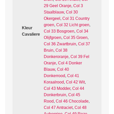
29 Geel Oranje
,
Col 3
Staalblauw
,
Col 30
Okergeel
,
Col 31 Country
groen
,
Col 32 Licht groen
,
Kleur
Col 33 Bosgroen
,
Col 34
Cavaliere
Olijfgroen
,
Col 35 Groen
,
Col 36 Zwartbruin
,
Col 37
Bruin
,
Col 38
Donkeroranje
,
Col 39 Fel
Oranje
,
Col 4 Donker
Blauw
,
Col 40
Donkerrood
,
Col 41
Koraalrood
,
Col 42 Wit
,
Col 43 Modder
,
Col 44
Donkerbruin
,
Col 45
Rood
,
Col 46 Chocolade
,
Col 47 Antraciet
,
Col 48
Aubergine
,
Col 49 Roze
,