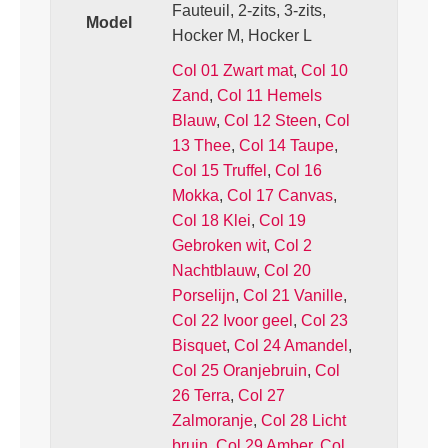
Fauteuil, 2-zits, 3-zits,
Model
Hocker M, Hocker L
Col 01 Zwart mat
,
Col 10
Zand
,
Col 11 Hemels
Blauw
,
Col 12 Steen
,
Col
13 Thee
,
Col 14 Taupe
,
Col 15 Truffel
,
Col 16
Mokka
,
Col 17 Canvas
,
Col 18 Klei
,
Col 19
Gebroken wit
,
Col 2
Nachtblauw
,
Col 20
Porselijn
,
Col 21 Vanille
,
Col 22 Ivoor geel
,
Col 23
Bisquet
,
Col 24 Amandel
,
Col 25 Oranjebruin
,
Col
26 Terra
,
Col 27
Zalmoranje
,
Col 28 Licht
bruin
,
Col 29 Amber
,
Col