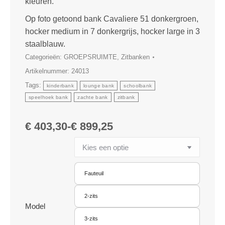
kleuren.
Op foto getoond bank Cavaliere 51 donkergroen,
hocker medium in 7 donkergrijs, hocker large in 3
staalblauw.
Categorieën:
GROEPSRUIMTE
,
Zitbanken
Artikelnummer:
24013
Tags:
kinderbank
lounge bank
schoolbank
speelhoek bank
zachte bank
zitbank
€
403,30
-
€
899,25
Fauteuil
2-zits
Model
3-zits