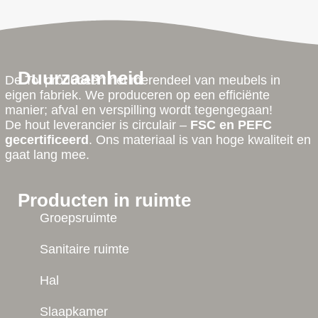
Duurzaamheid
De Tol produceert het merendeel van meubels in
eigen fabriek. We produceren op een efficiënte
manier; afval en verspilling wordt tegengegaan!
De hout leverancier is circulair –
FSC en PEFC
gecertificeerd
. Ons materiaal is van hoge kwaliteit en
gaat lang mee.
Producten in ruimte
Groepsruimte
Sanitaire ruimte
Hal
Slaapkamer