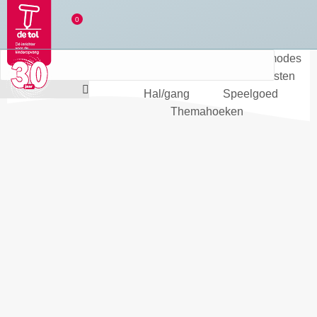
Bedden
Boxen
Commodes
Zitten
Zitbanken
Kasten
Hal/gang
Speelgoed
Themahoeken