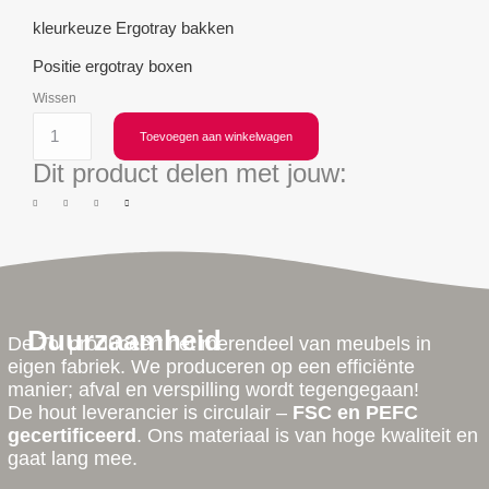
kleurkeuze Ergotray bakken
Positie ergotray boxen
Wissen
Toevoegen aan winkelwagen
Dit product delen met jouw:
Duurzaamheid
De Tol produceert het merendeel van meubels in
eigen fabriek. We produceren op een efficiënte
manier; afval en verspilling wordt tegengegaan!
De hout leverancier is circulair –
FSC en PEFC
gecertificeerd
. Ons materiaal is van hoge kwaliteit en
gaat lang mee.