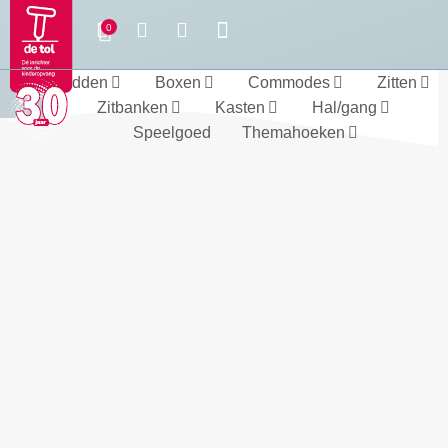
Bedden
Boxen
Commodes
Zitten
Zitbanken
Kasten
Hal/gang
Speelgoed
Themahoeken