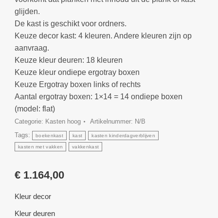
glijden.
De kast is geschikt voor ordners.
Keuze decor kast: 4 kleuren. Andere kleuren zijn op
aanvraag.
Keuze kleur deuren: 18 kleuren
Keuze kleur ondiepe ergotray boxen
Keuze Ergotray boxen links of rechts
Aantal ergotray boxen: 1×14 = 14 ondiepe boxen
(model: flat)
Categorie:
Kasten hoog
Artikelnummer:
N/B
Tags:
boekenkast
kast
kasten kinderdagverblijven
kasten met vakken
vakkenkast
€
1.164,00
Kleur decor
Kleur deuren