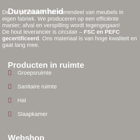
Duurzaamheid
De Tol produceert het merendeel van meubels in
eigen fabriek. We produceren op een efficiënte
manier; afval en verspilling wordt tegengegaan!
De hout leverancier is circulair –
FSC en PEFC
gecertificeerd
. Ons materiaal is van hoge kwaliteit en
gaat lang mee.
Producten in ruimte
Groepsruimte
Sanitaire ruimte
Hal
Slaapkamer
Webshop