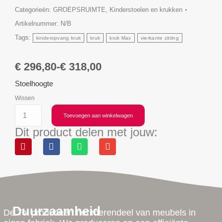
Categorieën:
GROEPSRUIMTE
,
Kinderstoelen en krukken
Artikelnummer:
N/B
Tags:
kinderopvang kruk
kruk
kruk Max
vierkante zitting
€
296,80
-
€
318,00
Stoelhoogte
Wissen
Toevoegen aan winkelwagen
Dit product delen met jouw:
Duurzaamheid
De Tol produceert het merendeel van meubels in