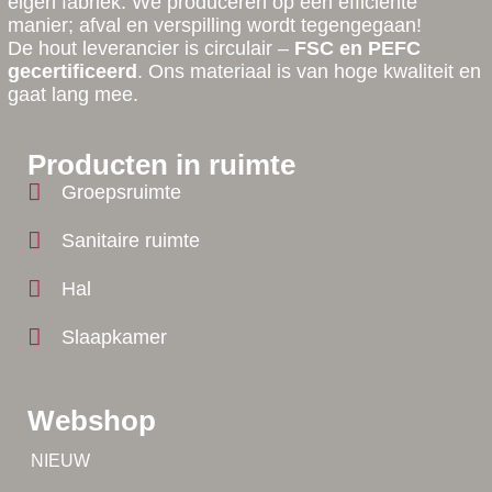
eigen fabriek. We produceren op een efficiënte
manier; afval en verspilling wordt tegengegaan!
De hout leverancier is circulair –
FSC en PEFC
gecertificeerd
. Ons materiaal is van hoge kwaliteit en
gaat lang mee.
Producten in ruimte
Groepsruimte
Sanitaire ruimte
Hal
Slaapkamer
Webshop
Tip!
NIEUW
Tip!