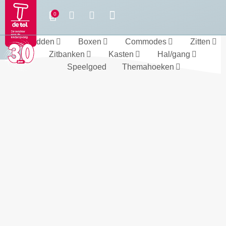
Bedden
Boxen
Commodes
Zitten
Zitbanken
Kasten
Hal/gang
Speelgoed
Themahoeken