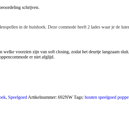
beoordeling schrijven.
spellen in de huishoek. Deze commode heeft 2 lades waar je de luiers 
welke voorzien zijn van soft closing, zodat het deurtje langzaam sluit
poppencommode er niet afglijd.
oek
,
Speelgoed
Artikelnummer:
692NW
Tags:
houten speelgoed
poppe