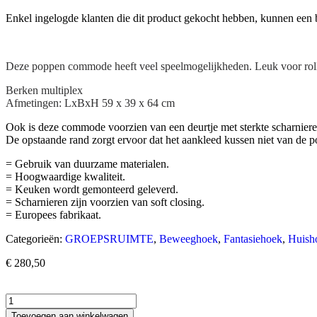
Enkel ingelogde klanten die dit product gekocht hebben, kunnen een 
Deze poppen commode heeft veel speelmogelijkheden. Leuk voor rollen
Berken multiplex
Afmetingen: LxBxH 59 x 39 x 64 cm
Ook is deze commode voorzien van een deurtje met sterkte scharnieren 
De opstaande rand zorgt ervoor dat het aankleed kussen niet van de 
= Gebruik van duurzame materialen.
= Hoogwaardige kwaliteit.
= Keuken wordt gemonteerd geleverd.
= Scharnieren zijn voorzien van soft closing.
= Europees fabrikaat.
Categorieën:
GROEPSRUIMTE
,
Beweeghoek
,
Fantasiehoek
,
Huish
€
280,50
Toevoegen aan winkelwagen