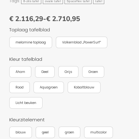
Tags:
8-zits tafel
ovale tafel
Spaceflex tafel
tafel
€
2.116,29
-
€
2.710,95
Toplaag tafelblad
melamine toplaag
Volkernblad „PowerSurf“
Kleur tafelblad
Ahorn
Geel
Grijs
Groen
Rood
Aquagroen
Kobaltblauw
Licht beuken
Kleurzitelement
blauw
geel
groen
multicolor