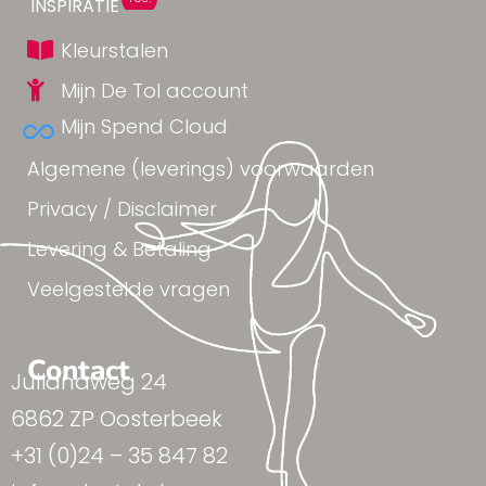
INSPIRATIE
Kleurstalen
Mijn De Tol account
Mijn Spend Cloud
Algemene (leverings) voorwaarden
Privacy / Disclaimer
Levering & Betaling
Veelgestelde vragen
Contact
Julianaweg 24
6862 ZP Oosterbeek
+31 (0)24 – 35 847 82