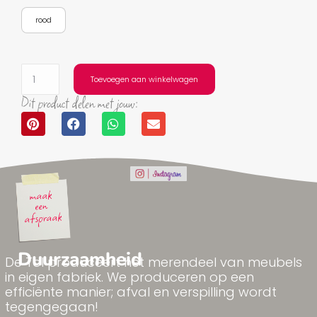
rood
Toevoegen aan winkelwagen
Dit product delen met jouw:
Duurzaamheid
De Tol produceert het merendeel van meubels
in eigen fabriek. We produceren op een
efficiënte manier; afval en verspilling wordt
tegengegaan!