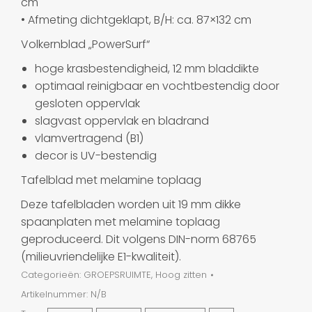
cm
• Afmeting dichtgeklapt, B/H: ca. 87×132 cm
Volkernblad „PowerSurf“
hoge krasbestendigheid, 12 mm bladdikte
optimaal reinigbaar en vochtbestendig door
gesloten oppervlak
slagvast oppervlak en bladrand
vlamvertragend (B1)
decor is UV-bestendig
Tafelblad met melamine toplaag
Deze tafelbladen worden uit 19 mm dikke
spaanplaten met melamine toplaag
geproduceerd. Dit volgens DIN-norm 68765
(milieuvriendelijke E1-kwaliteit).
Categorieën:
GROEPSRUIMTE
,
Hoog zitten
Artikelnummer:
N/B