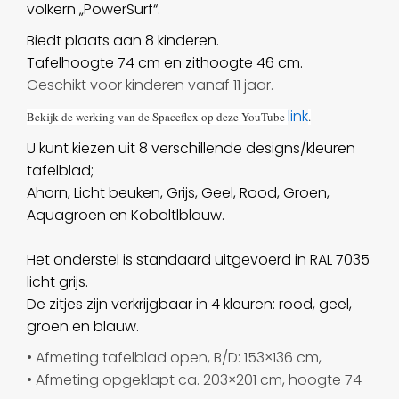
volkern „PowerSurf“.
Biedt plaats aan 8 kinderen.
Tafelhoogte 74 cm en zithoogte 46 cm.
Geschikt voor kinderen vanaf 11 jaar.
link
Bekijk de werking van de Spaceflex op deze YouTube
.
U kunt kiezen uit 8 verschillende designs/kleuren
tafelblad;
Ahorn, Licht beuken, Grijs, Geel, Rood, Groen,
Aquagroen en Kobaltlblauw.
Het onderstel is standaard uitgevoerd in RAL 7035
licht grijs.
De zitjes zijn verkrijgbaar in 4 kleuren: rood, geel,
groen en blauw.
• Afmeting tafelblad open, B/D: 153×136 cm,
• Afmeting opgeklapt ca. 203×201 cm, hoogte 74