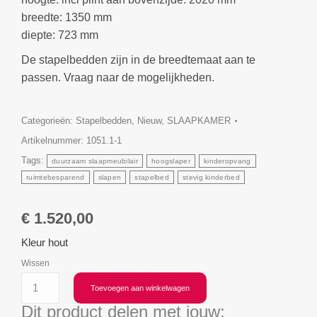
breedte: 1350 mm
diepte: 723 mm
De stapelbedden zijn in de breedtemaat aan te
passen. Vraag naar de mogelijkheden.
Categorieën:
Stapelbedden
,
Nieuw
,
SLAAPKAMER
Artikelnummer:
1051.1-1
Tags:
duurzaam slaapmeubilair
hoogslaper
kinderopvang
ruimtebesparend
slapen
stapelbed
stevig kinderbed
€
1.520,00
Kleur hout
Wissen
Toevoegen aan winkelwagen
Dit product delen met jouw: