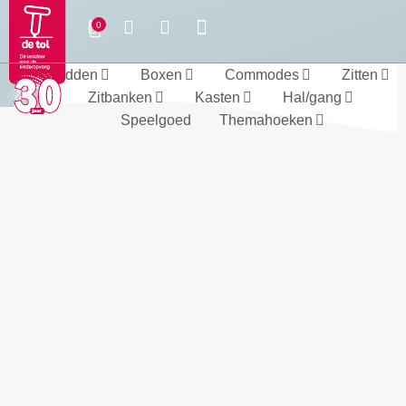
Bedden
Boxen
Commodes
Zitten
Zitbanken
Kasten
Hal/gang
Speelgoed
Themahoeken