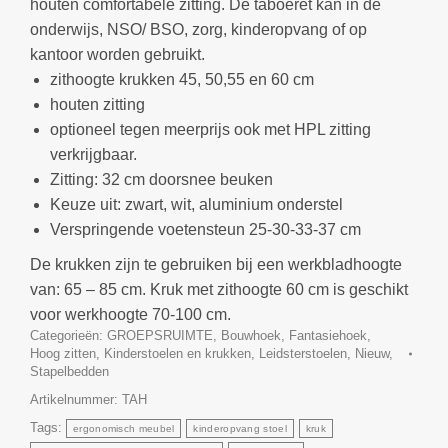
houten comfortabele zitting. De taboeret kan in de
onderwijs, NSO/ BSO, zorg, kinderopvang of op
kantoor worden gebruikt.
zithoogte krukken 45, 50,55 en 60 cm
houten zitting
optioneel tegen meerprijs ook met HPL zitting
verkrijgbaar.
Zitting:
32 cm doorsnee beuken
Keuze uit: zwart, wit, aluminium onderstel
Verspringende voetensteun 25-30-33-37 cm
De krukken zijn te gebruiken bij een werkbladhoogte
van:
65 – 85 cm. Kruk met zithoogte 60 cm is geschikt
voor werkhoogte 70-100 cm.
Categorieën:
GROEPSRUIMTE
,
Bouwhoek
,
Fantasiehoek
,
Hoog zitten
,
Kinderstoelen en krukken
,
Leidsterstoelen
,
Nieuw
,
Stapelbedden
Artikelnummer:
TAH
Tags:
ergonomisch meubel
kinderopvang stoel
kruk