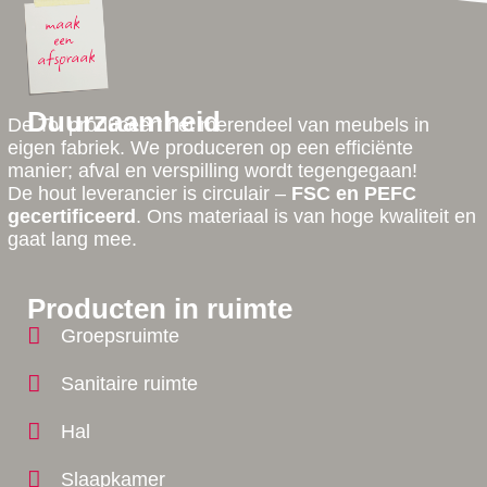
Duurzaamheid
De Tol produceert het merendeel van meubels in
eigen fabriek. We produceren op een efficiënte
manier; afval en verspilling wordt tegengegaan!
De hout leverancier is circulair –
FSC en PEFC
gecertificeerd
. Ons materiaal is van hoge kwaliteit en
gaat lang mee.
Producten in ruimte
Groepsruimte
Sanitaire ruimte
Hal
Slaapkamer