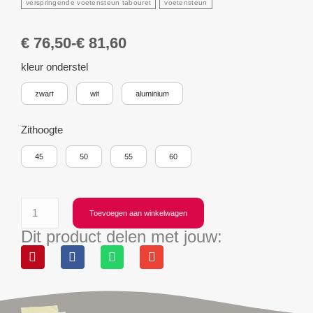
verspringende voetensteun tabouret
voetensteun
€
76,50
-
€
81,60
kleur onderstel
zwart
wit
aluminium
Zithoogte
45
50
55
60
Toevoegen aan winkelwagen
Dit product delen met jouw: