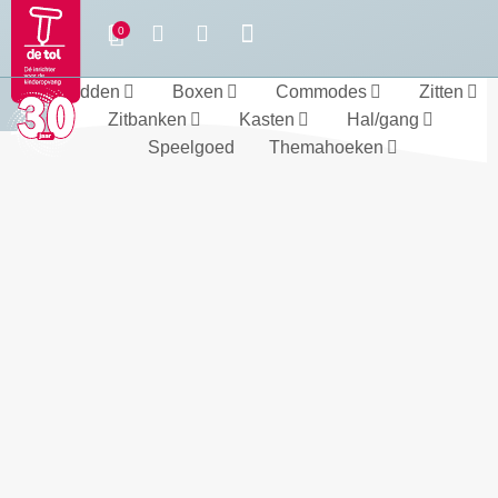
Bedden
Boxen
Commodes
Zitten
Zitbanken
Kasten
Hal/gang
Speelgoed
Themahoeken