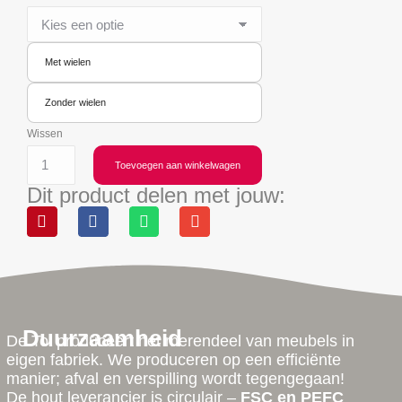
Met wielen
Zonder wielen
Wissen
Toevoegen aan winkelwagen
Dit product delen met jouw:
Duurzaamheid
De Tol produceert het merendeel van meubels in
eigen fabriek. We produceren op een efficiënte
manier; afval en verspilling wordt tegengegaan!
De hout leverancier is circulair –
FSC en PEFC