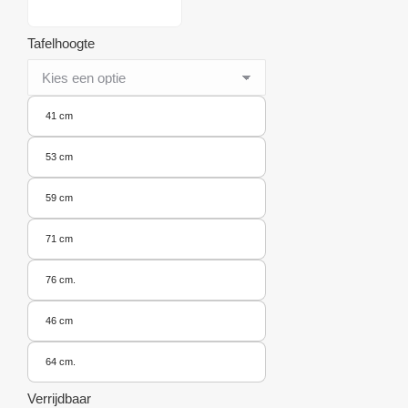
Tafelhoogte
41 cm
53 cm
59 cm
71 cm
76 cm.
46 cm
64 cm.
Verrijdbaar