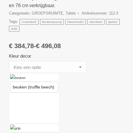
en 76 cm verkrijgbaar.
Categorieën:
GROEPSRUIMTE
,
Tafels
Artikelnummer:
112-3
Tags:
creativiteit
kinderopvang
kleutertafel
meubilair
spelen
tafel
€
384,78
-
€
496,08
Kleur decor
beuken (truffle beech)