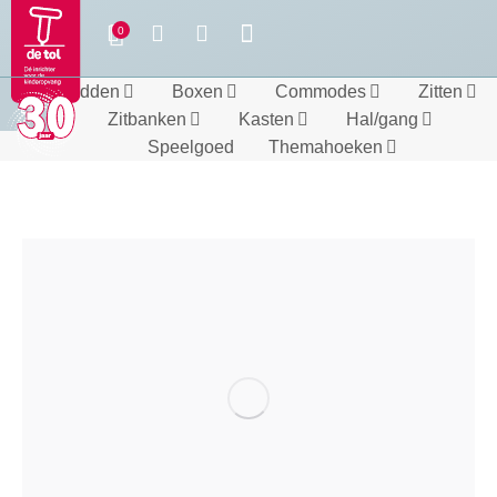
Bedden
Boxen
Commodes
Zitten
Zitbanken
Kasten
Hal/gang
Speelgoed
Themahoeken