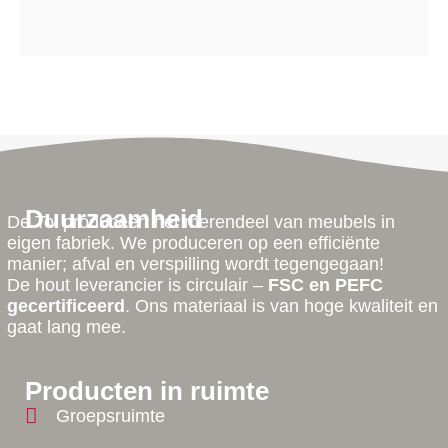
Duurzaamheid
De Tol produceert het merendeel van meubels in
eigen fabriek. We produceren op een efficiënte
manier; afval en verspilling wordt tegengegaan!
De hout leverancier is circulair –
FSC en PEFC
gecertificeerd
. Ons materiaal is van hoge kwaliteit en
gaat lang mee.
Producten in ruimte
Groepsruimte