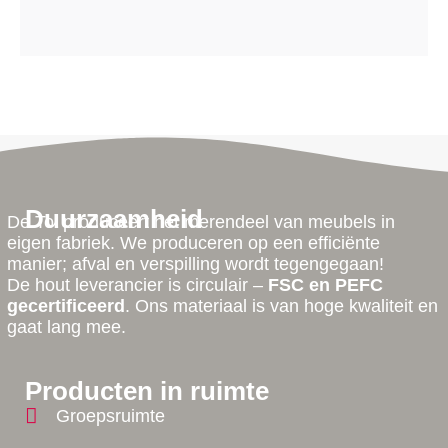
Duurzaamheid
De Tol produceert het merendeel van meubels in
eigen fabriek. We produceren op een efficiënte
manier; afval en verspilling wordt tegengegaan!
De hout leverancier is circulair –
FSC en PEFC
gecertificeerd
. Ons materiaal is van hoge kwaliteit en
gaat lang mee.
Producten in ruimte
Groepsruimte