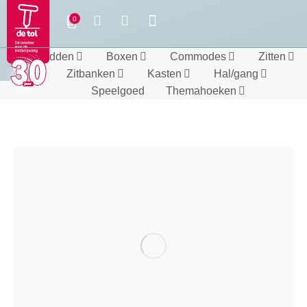
Bedden
Boxen
Commodes
Zitten
Zitbanken
Kasten
Hal/gang
Speelgoed
Themahoeken