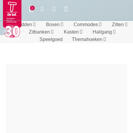
Bedden
Boxen
Commodes
Zitten
Zitbanken
Kasten
Hal/gang
Speelgoed
Themahoeken