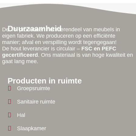
Duurzaamheid
De Tol produceert het merendeel van meubels in
eigen fabriek. We produceren op een efficiënte
manier; afval en verspilling wordt tegengegaan!
De hout leverancier is circulair –
FSC en PEFC
gecertificeerd
. Ons materiaal is van hoge kwaliteit en
gaat lang mee.
Producten in ruimte
Groepsruimte
Sanitaire ruimte
Hal
Slaapkamer