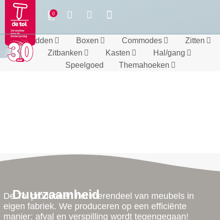
Bedden
Boxen
Commodes
Zitten
Zitbanken
Kasten
Hal/gang
Speelgoed
Themahoeken
Duurzaamheid
De Tol produceert het merendeel van meubels in
eigen fabriek. We produceren op een efficiënte
manier; afval en verspilling wordt tegengegaan!