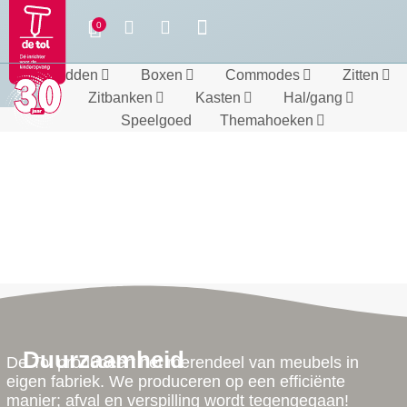
Bedden
Boxen
Commodes
Zitten
Zitbanken
Kasten
Hal/gang
Speelgoed
Themahoeken
Duurzaamheid
De Tol produceert het merendeel van meubels in
eigen fabriek. We produceren op een efficiënte
manier; afval en verspilling wordt tegengegaan!