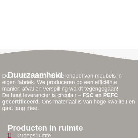
Duurzaamheid
De Tol produceert het merendeel van meubels in
eigen fabriek. We produceren op een efficiënte
manier; afval en verspilling wordt tegengegaan!
De hout leverancier is circulair –
FSC en PEFC
gecertificeerd
. Ons materiaal is van hoge kwaliteit en
gaat lang mee.
Producten in ruimte
Groepsruimte