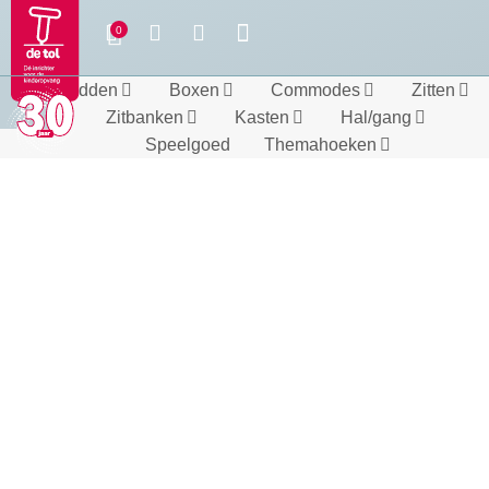
Bedden
Boxen
Commodes
Zitten
Zitbanken
Kasten
Hal/gang
Speelgoed
Themahoeken