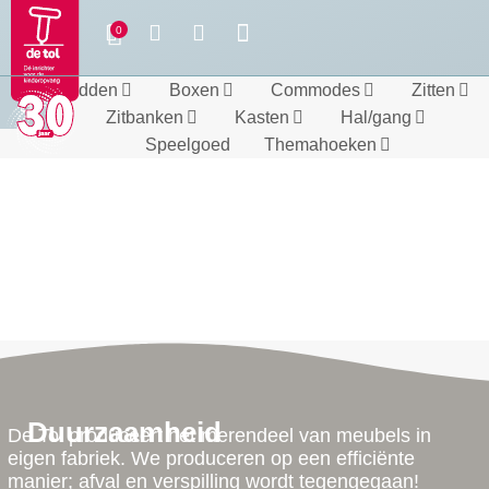
Bedden
Boxen
Commodes
Zitten
Zitbanken
Kasten
Hal/gang
Speelgoed
Themahoeken
Duurzaamheid
De Tol produceert het merendeel van meubels in
eigen fabriek. We produceren op een efficiënte
manier; afval en verspilling wordt tegengegaan!