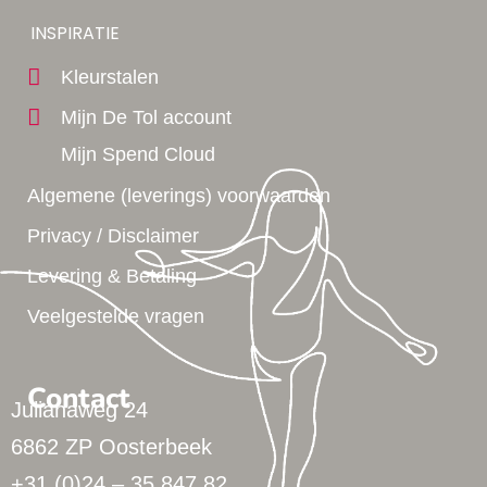
Yes!
INSPIRATIE
Kleurstalen
Mijn De Tol account
Mijn Spend Cloud
Algemene (leverings) voorwaarden
Privacy / Disclaimer
Levering & Betaling
Veelgestelde vragen
Contact
Julianaweg 24
6862 ZP Oosterbeek
+31 (0)24 – 35 847 82