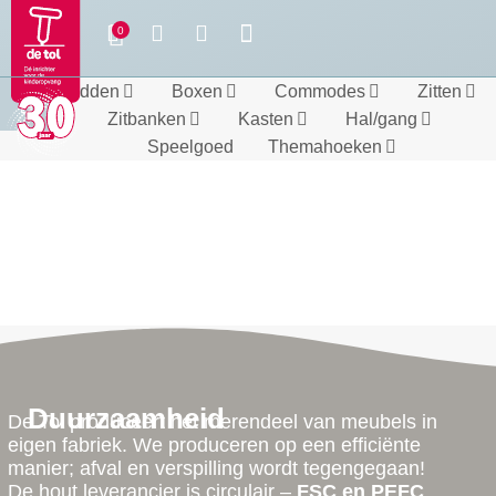
Bedden
Boxen
Commodes
Zitten
Zitbanken
Kasten
Hal/gang
Speelgoed
Themahoeken
Duurzaamheid
De Tol produceert het merendeel van meubels in
eigen fabriek. We produceren op een efficiënte
manier; afval en verspilling wordt tegengegaan!
De hout leverancier is circulair –
FSC en PEFC