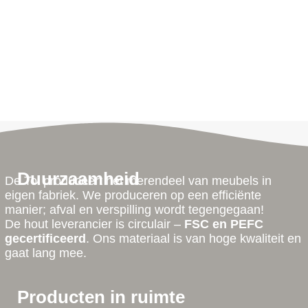
Duurzaamheid
De Tol produceert het merendeel van meubels in
eigen fabriek. We produceren op een efficiënte
manier; afval en verspilling wordt tegengegaan!
De hout leverancier is circulair –
FSC en PEFC
gecertificeerd
. Ons materiaal is van hoge kwaliteit en
gaat lang mee.
Producten in ruimte