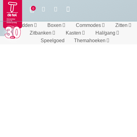
Bedden
Boxen
Commodes
Zitten
Zitbanken
Kasten
Hal/gang
Speelgoed
Themahoeken