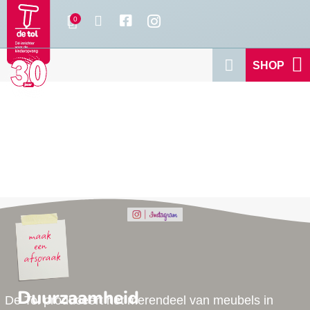
SHOP
Duurzaamheid
De Tol produceert het merendeel van meubels in