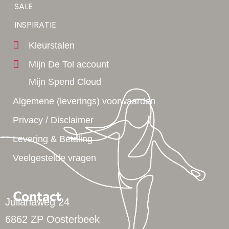
Tip!
SALE
Yes!
INSPIRATIE
Kleurstalen
Mijn De Tol account
Mijn Spend Cloud
Algemene (leverings) voorwaarden
Privacy / Disclaimer
Levering & Betaling
Veelgestelde vragen
Contact
Julianaweg 24
6862 ZP Oosterbeek