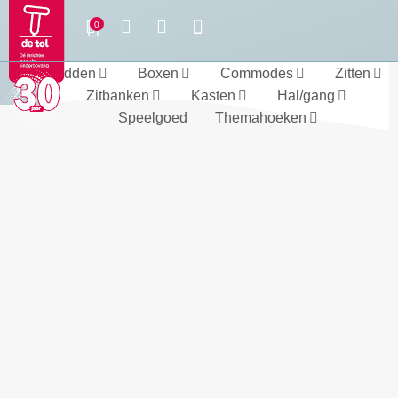
Bedden
Boxen
Commodes
Zitten
Zitbanken
Kasten
Hal/gang
Speelgoed
Themahoeken