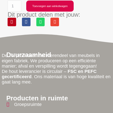
Toevoegen aan winkelwagen
Dit product delen met jouw:
Duurzaamheid
De Tol produceert het merendeel van meubels in
eigen fabriek. We produceren op een efficiënte
manier; afval en verspilling wordt tegengegaan!
De hout leverancier is circulair –
FSC en PEFC
gecertificeerd
. Ons materiaal is van hoge kwaliteit en
gaat lang mee.
Producten in ruimte
Groepsruimte