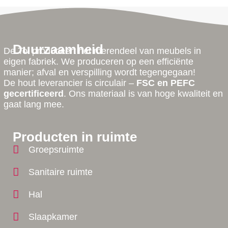
Duurzaamheid
De Tol produceert het merendeel van meubels in
eigen fabriek. We produceren op een efficiënte
manier; afval en verspilling wordt tegengegaan!
De hout leverancier is circulair –
FSC en PEFC
gecertificeerd
. Ons materiaal is van hoge kwaliteit en
gaat lang mee.
Producten in ruimte
Groepsruimte
Sanitaire ruimte
Hal
Slaapkamer