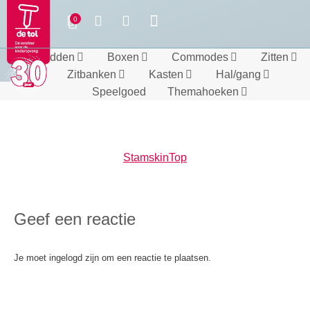
Bedden
Boxen
Commodes
Zitten
Zitbanken
Kasten
Hal/gang
Speelgoed
Themahoeken
StamskinTop
Geef een reactie
Je moet ingelogd zijn om een reactie te plaatsen.