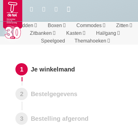
Bedden
Boxen
Commodes
Zitten
Zitbanken
Kasten
Hal/gang
Speelgoed
Themahoeken
1
Je winkelmand
2
Bestelgegevens
3
Bestelling afgerond